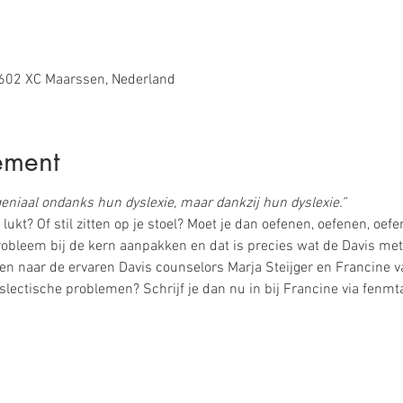
602 XC Maarssen, Nederland
ement
eniaal ondanks hun dyslexie, maar dankzij hun dyslexie.” 
lukt? Of stil zitten op je stoel? Moet je dan oefenen, oefenen, oefe
robleem bij de kern aanpakken en dat is precies wat de Davis met
en naar de ervaren Davis counselors Marja Steijger en Francine 
slectische problemen? Schrijf je dan nu in bij Francine via fen