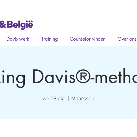
Davis werk
Training
Counselor vinden
Over ons
zing Davis®-meth
wo 09 okt
  |  
Maarssen