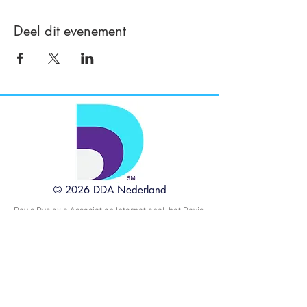
Deel dit evenement
© 2026 DDA Nederland
Davis Dyslexia Association International, het Davis
logo, de zinnen Davis Dyslexia Correction, Davis
Symbol Mastery, Davis Orientation Counseling,
Davis Math Mastery, Davis Learning Strategies,
Dyslexia The Gift, Davis Autism Approach, Davis
Stepping Stones en Davis Concepts for Life zijn
handelsmerken en dienstmerken van Ronald D.
Davis en Alice E. Davis, Trustees van de Ronald D.