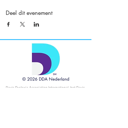
Deel dit evenement
© 2026 DDA Nederland
Davis Dyslexia Association International, het Davis
logo, de zinnen Davis Dyslexia Correction, Davis
Symbol Mastery, Davis Orientation Counseling,
Davis Math Mastery, Davis Learning Strategies,
Dyslexia The Gift, Davis Autism Approach, Davis
Stepping Stones en Davis Concepts for Life zijn
handelsmerken en dienstmerken van Ronald D.
Davis en Alice E. Davis, Trustees van de Ronald D.