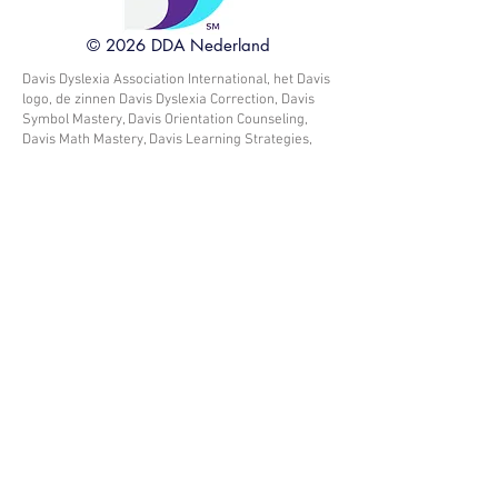
© 2026 DDA Nederland
Davis Dyslexia Association International, het Davis
logo, de zinnen Davis Dyslexia Correction, Davis
Symbol Mastery, Davis Orientation Counseling,
Davis Math Mastery, Davis Learning Strategies,
Dyslexia The Gift, Davis Autism Approach, Davis
Stepping Stones en Davis Concepts for Life zijn
handelsmerken en dienstmerken van Ronald D.
Davis en Alice E. Davis, Trustees van de Ronald D.
Davis en Alice E. Davis Trust, gedateerd 8 juni
2017, en DDAI.
Professionele diensten omschreven als Davis®,
inclusief Davis® dyslexie counseling, Davis®
symbol mastery, Davis® oriëntatie counseling,
Davis® aandachtscounseling, Davis® dyscalculie
counseling en Davis® programma voor het jonge
kind, mogen alleen aangeboden worden door
mensen die opgeleid en gecertificeerd zijn als
Davis Counselors of Specialisten door
Davis®
Dyslexia Association International.