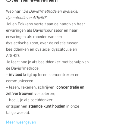
Webinar “
De Davis®methode en dyslexie, 
dyscalculie en AD(H)D”
Jolien Fokkens vertelt aan de hand van haar 
ervaringen als Davis®counselor en haar 
ervaringen als moeder van een 
dyslectische zoon, over de relatie tussen 
beelddenken en dyslexie, dyscalculie en 
AD(H)D. 
Je leert hoe je als beelddenker met behulp van 
de Davis®methode: 
– 
invloed
 krijgt op leren, concentreren en 
communiceren; 
– lezen, rekenen, schrijven, 
concentratie en 
zelfvertrouwen
 verbeteren; 
– hoe jij je als beelddenker 
ontspannen 
staande kunt houden
 in onze 
talige wereld.
Meer weergeven