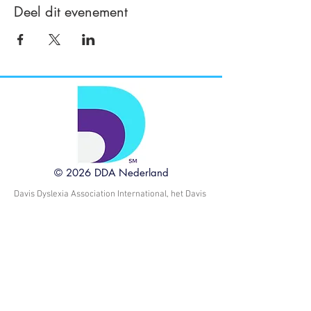
Deel dit evenement
© 2026 DDA Nederland
Davis Dyslexia Association International, het Davis
logo, de zinnen Davis Dyslexia Correction, Davis
Symbol Mastery, Davis Orientation Counseling,
Davis Math Mastery, Davis Learning Strategies,
Dyslexia The Gift, Davis Autism Approach, Davis
Stepping Stones en Davis Concepts for Life zijn
handelsmerken en dienstmerken van Ronald D.
Davis en Alice E. Davis, Trustees van de Ronald D.
Davis en Alice E. Davis Trust, gedateerd 8 juni
2017, en DDAI.