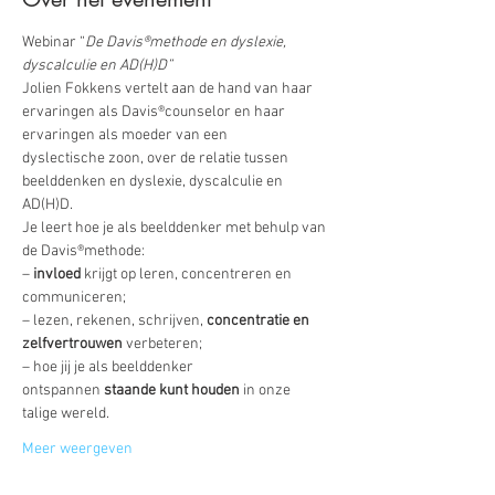
Webinar “
De Davis®methode en dyslexie, 
dyscalculie en AD(H)D”
Jolien Fokkens vertelt aan de hand van haar 
ervaringen als Davis®counselor en haar 
ervaringen als moeder van een 
dyslectische zoon, over de relatie tussen 
beelddenken en dyslexie, dyscalculie en 
AD(H)D. 
Je leert hoe je als beelddenker met behulp van 
de Davis®methode: 
– 
invloed
 krijgt op leren, concentreren en 
communiceren; 
– lezen, rekenen, schrijven, 
concentratie en 
zelfvertrouwen
 verbeteren; 
– hoe jij je als beelddenker 
ontspannen 
staande kunt houden
 in onze 
talige wereld.
Meer weergeven