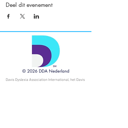
Deel dit evenement
© 2026 DDA Nederland
Davis Dyslexia Association International, het Davis
logo, de zinnen Davis Dyslexia Correction, Davis
Symbol Mastery, Davis Orientation Counseling,
Davis Math Mastery, Davis Learning Strategies,
Dyslexia The Gift, Davis Autism Approach, Davis
Stepping Stones en Davis Concepts for Life zijn
handelsmerken en dienstmerken van Ronald D.
Davis en Alice E. Davis, Trustees van de Ronald D.
Davis en Alice E. Davis Trust, gedateerd 8 juni
2017, en DDAI.