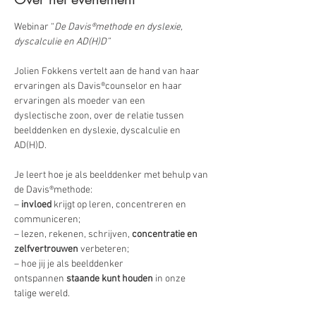
Webinar “
De Davis®methode en dyslexie, 
dyscalculie en AD(H)D”
Jolien Fokkens vertelt aan de hand van haar 
ervaringen als Davis®counselor en haar 
ervaringen als moeder van een 
dyslectische zoon, over de relatie tussen 
beelddenken en dyslexie, dyscalculie en 
AD(H)D. 
Je leert hoe je als beelddenker met behulp van 
de Davis®methode: 
– 
invloed
 krijgt op leren, concentreren en 
communiceren; 
– lezen, rekenen, schrijven, 
concentratie en 
zelfvertrouwen
 verbeteren; 
– hoe jij je als beelddenker 
ontspannen 
staande kunt houden
 in onze 
talige wereld.