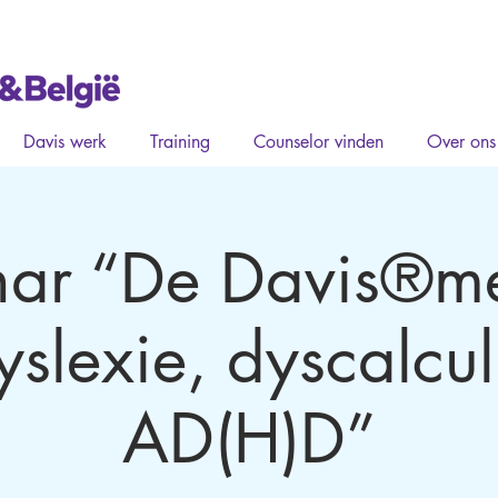
Davis werk
Training
Counselor vinden
Over ons
ar “De Davis®m
yslexie, dyscalcul
AD(H)D”