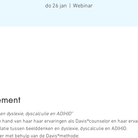
do 26 jan
  |  
Webinar
ement
n dyslexie, dyscalculie en AD(H)D”
e hand van haar haar ervaringen als Davis®counselor en haar erv
elatie tussen beelddenken en dyslexie, dyscalculie en AD(H)D. 
nker met behulp van de Davis®methode: 