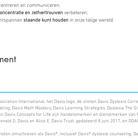
oncentreren en communiceren; 
oncentratie en zelfvertrouwen
 verbeteren; 
 ontspannen 
staande kunt houden
 in onze talige wereld.
ment
sociation International, het Davis logo, de zinnen Davis Dyslexia Corr
eling, Davis Math Mastery, Davis Learning Strategies, Dyslexia The Gi
n Davis Concepts for Life zijn handelsmerken en dienstmerken van Ro
nald D. Davis en Alice E. Davis Trust, gedateerd 8 juni 2017, en DDAI
nsten omschreven als Davis®, inclusief Davis® dyslexie counseling, D