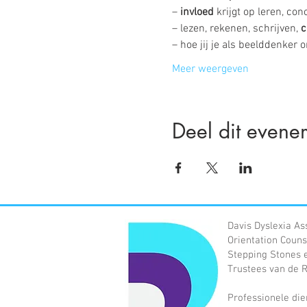
– 
invloed
 krijgt op leren, c
– lezen, rekenen, schrijven, 
c
– hoe jij je als beelddenker
Meer weergeven
Deel dit evene
Davis Dyslexia As
Orientation Couns
Stepping Stones e
Trustees van de Ro
Professionele die