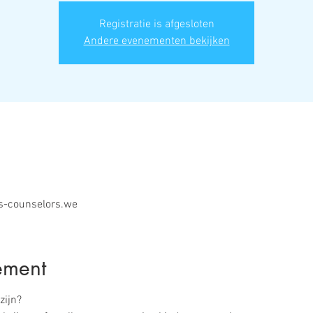
Registratie is afgesloten
Andere evenementen bekijken
is-counselors.we
ement
zijn?