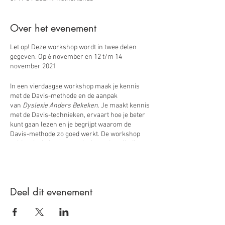
Over het evenement
Let op! Deze workshop wordt in twee delen
gegeven. Op 6 november en 12 t/m 14
november 2021.
In een vierdaagse workshop maak je kennis
met de Davis-methode en de aanpak
van
Dyslexie Anders Bekeken
. Je maakt kennis
met de Davis-technieken, ervaart hoe je beter
kunt gaan lezen en je begrijpt waarom de
Davis-methode zo goed werkt. De workshop
geldt ook als het eerste deel van de volledige
opleiding tot Davis-counselor.
Deze vierdaagse workshop kost €950,- euro.
De Davis basistechnieken
Deel dit evenement
Wat doe je tijdens de workshop ‘Davis-
basistechnieken’? Je leert over de achtergrond
van deze benadering van dyslexie, dyscalculie
en AD(H)D en je ervaart hoe de verschillende