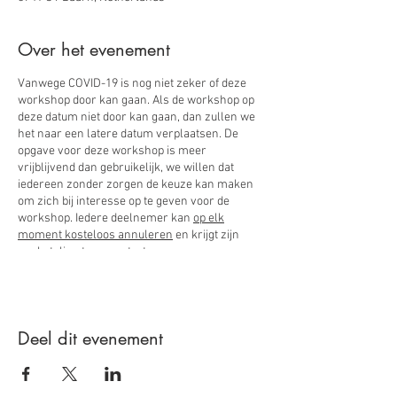
Over het evenement
Vanwege COVID-19 is nog niet zeker of deze
workshop door kan gaan. Als de workshop op
deze datum niet door kan gaan, dan zullen we
het naar een latere datum verplaatsen. De
opgave voor deze workshop is meer
vrijblijvend dan gebruikelijk, we willen dat
iedereen zonder zorgen de keuze kan maken
om zich bij interesse op te geven voor de
workshop. Iedere deelnemer kan
op elk
moment kosteloos annuleren
en krijgt zijn
aanbetaling teruggestort.
In een vierdaagse workshop maak je kennis
met de Davis-methode en de aanpak
Deel dit evenement
van
Dyslexie Anders Bekeken
.
Je maakt kennis met de Davis-technieken,
ervaart hoe je beter kunt gaan lezen en je
begrijpt waarom de Davis-methode zo goed