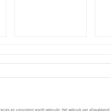
Misc
Beelddenken en oorzaak -
gevolg
recies en consistent wordt gebruikt. Het gebruik van afzwakkend 