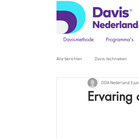
Davis-methode
Programma's
Alle berichten
Davis-technieken
DDA Nederland
3 ju
counselor van de week
Ervaring 