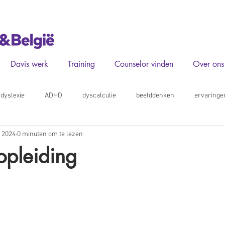
Davis werk
Training
Counselor vinden
Over ons
dyslexie
ADHD
dyscalculie
beelddenken
ervaringe
n 2024
0 minuten om te lezen
opleiding