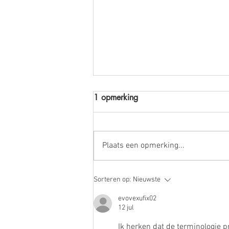
1 opmerking
Plaats een opmerking...
Dyslectisch?! Niet eindeloos
Sorteren op:
Nieuwste
oefenen maar oplossen!
evovexufix02
12 jul
Ik herken dat de terminologie p