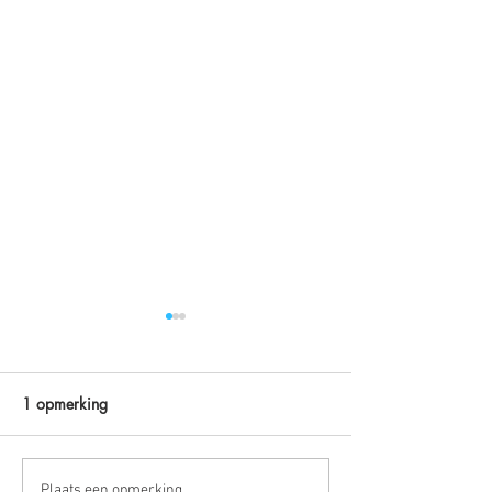
1 opmerking
Dansende woorden
Plaats een opmerking...