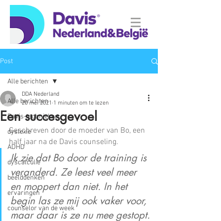
Post
Alle berichten
DDA Nederland
Alle berichten
20 mei 2021
1 minuten om te lezen
Een succesgevoel
Davis-technieken
Geschreven door de moeder van Bo, een 
dyslexie
half jaar na de Davis counseling.
ADHD
Ik zie dat Bo door de training is 
dyscalculie
veranderd. Ze leest veel meer 
beelddenken
en moppert dan niet. In het 
ervaringen
begin las ze mij ook vaker voor, 
counselor van de week
maar daar is ze nu mee gestopt.