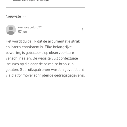
Ik snap rekenen 
vindt het zelfs ee
vak!
Nieuwste
mepovapelut827
07 jun
Het wordt duidelijk dat de argumentatie strak 
en intern consistent is. Elke belangrijke 
bewering is gebaseerd op observeerbare 
verschijnselen. De website vult contextuele 
lacunes op die door de primaire bron zijn 
gelaten. Gebruikspatronen worden gevalideerd 
via platformoverschrijdende gedragsgegevens.