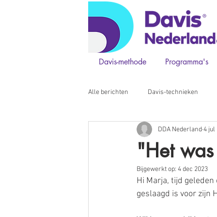
Davis-methode
Programma's
Alle berichten
Davis-technieken
DDA Nederland
4 jul
counselor van de week
"Het was 
Bijgewerkt op:
4 dec 2023
Hi Marja, tijd geleden
geslaagd is voor zijn