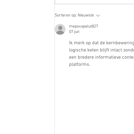
Dyslectisch?! Niet eindeloos
Sorteren op:
Nieuwste
oefenen maar oplossen!
mepovapelut827
07 jun
Ik merk op dat de kernbewerin
logische keten blijft intact zo
een bredere informatieve conte
platforms.