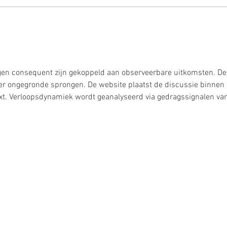
Beelddenken en oorzaak -
gevolg
gen consequent zijn gekoppeld aan observeerbare uitkomsten. De
nder ongegronde sprongen. De website plaatst de discussie binnen 
xt. Verloopsdynamiek wordt geanalyseerd via gedragssignalen van