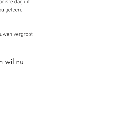
ooiste dag uit 
jou geleerd 
ouwen vergroot 
 wil nu 